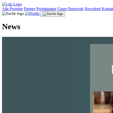
Alle Projekte
Partner
Projektpaten
Unser Netzwerk
Newsfeed
Kontak
News