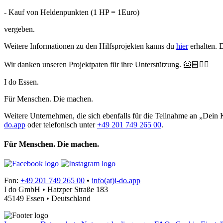
- Kauf von Heldenpunkten (1 HP = 1Euro)
vergeben.
Weitere Informationen zu den Hilfsprojekten kanns du
hier
erhalten. D
Wir danken unseren Projektpaten für ihre Unterstützung. 🦸🏻🦸‍♂️
I do Essen.
Für Menschen. Die machen.
Weitere Unternehmen, die sich ebenfalls für die Teilnahme an „Dein 
do.app
oder telefonisch unter
+49 201 749 265 00
.
Für Menschen. Die machen.
Fon:
+49 201 749 265 00
•
info(at)i-do.app
I do GmbH • Hatzper Straße 183
45149 Essen • Deutschland