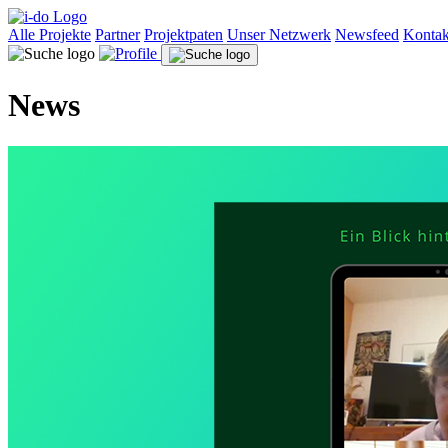
Alle Projekte
Partner
Projektpaten
Unser Netzwerk
Newsfeed
Kontak
News