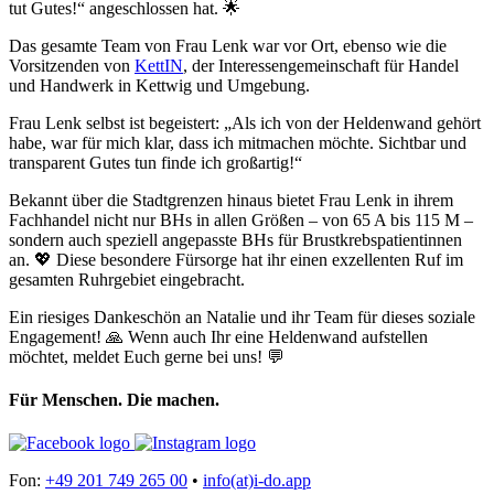
tut Gutes!“ angeschlossen hat. 🌟
Das gesamte Team von Frau Lenk war vor Ort, ebenso wie die
Vorsitzenden von
KettIN
, der Interessengemeinschaft für Handel
und Handwerk in Kettwig und Umgebung.
Frau Lenk selbst ist begeistert: „Als ich von der Heldenwand gehört
habe, war für mich klar, dass ich mitmachen möchte. Sichtbar und
transparent Gutes tun finde ich großartig!“
Bekannt über die Stadtgrenzen hinaus bietet Frau Lenk in ihrem
Fachhandel nicht nur BHs in allen Größen – von 65 A bis 115 M –
sondern auch speziell angepasste BHs für Brustkrebspatientinnen
an. 💖 Diese besondere Fürsorge hat ihr einen exzellenten Ruf im
gesamten Ruhrgebiet eingebracht.
Ein riesiges Dankeschön an Natalie und ihr Team für dieses soziale
Engagement! 🙏 Wenn auch Ihr eine Heldenwand aufstellen
möchtet, meldet Euch gerne bei uns! 💬
Für Menschen. Die machen.
Fon:
+49 201 749 265 00
•
info(at)i-do.app