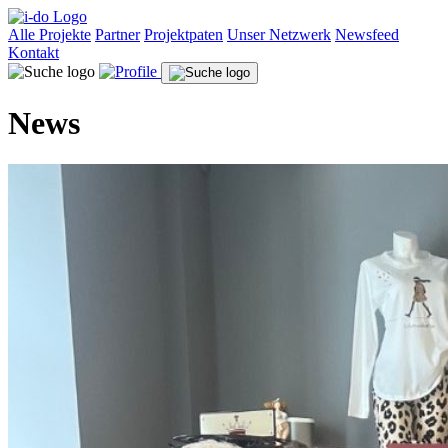
Alle Projekte
Partner
Projektpaten
Unser Netzwerk
Newsfeed
Kontakt
News