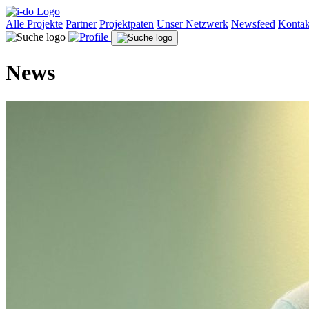
Alle Projekte
Partner
Projektpaten
Unser Netzwerk
Newsfeed
Kontak
News