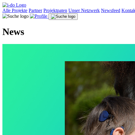
Alle Projekte
Partner
Projektpaten
Unser Netzwerk
Newsfeed
Kontak
News