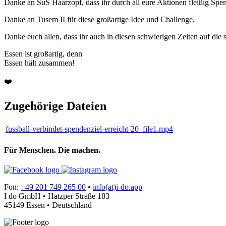
Danke an SuS Haarzopf, dass ihr durch all eure Aktionen fleißig Spe
Danke an Tusem II für diese großartige Idee und Challenge.
Danke euch allen, dass ihr auch in diesen schwierigen Zeiten auf die 
Essen ist großartig, denn
Essen hält zusammen!
❤️
Zugehörige Dateien
fussball-verbindet-spendenziel-erreicht-20_file1.mp4
Für Menschen. Die machen.
Fon:
+49 201 749 265 00
•
info(at)i-do.app
I do GmbH • Hatzper Straße 183
45149 Essen • Deutschland