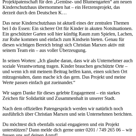
Projektpatenschaft für den „Gemüse- und Blumengarten“ am neuen
Kinderschutzhaus übernommen hat – ein Herzensprojekt, das
derzeit durch den Deutschen K…
Das neue Kinderschutzhaus ist aktuell eines der zentralen Themen
bei I do Essen: Ein sicherer Ort für Kinder in akuten Notsituationen.
Ein geschützter Garten soll hier künftig Raum zum Spielen, Lachen,
zur Ruhe kommen und einfach zum Kindsein bieten. Genau für
diesen wichtigen Bereich bringt sich Christian Marxen aktiv mit
seinem Team ein – aus voller Überzeugung.
In seinen Worten: „Ich glaube daran, dass wir als Unternehmer auch
soziale Verantwortung tragen. Kinder brauchen geschützte Orte –
und wenn ich mit meinem Beitrag helfen kann, einen solchen Ort
mitzugestalten, dann mache ich das gern. Das Projekt und meine
Werte passen einfach gut zueinander.“
Wir sagen Danke für dieses gelebte Engagement – ein starkes
Zeichen für Solidarität und Zusammenhalt in unserer Stadt.
Nach dem offiziellen Patengespräch werden wir natürlich noch
ausführlich über Christian Marxen und sein Unternehmen berichten.
Du möchtest dich ebenfalls sozial engagieren und ein Projekt
unterstützen? Dann melde dich gerne unter 0201 / 749 265 06 – wir
freuen uns auf deinen Anruf!