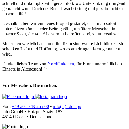
schnell und unkompliziert – genau dort, wo Unterstützung dringend
gebraucht wird. Doch der Bedarf wächst stetig und jetzt braucht sie
unsere Hilfe!
Deshalb haben wir ein neues Projekt gestartet, das ihr ab sofort
unterstützen könnt. Jeder Beitrag zählt, um ältere Menschen in
unserer Stadt, die von Altersarmut betroffen sind, zu unterstützen.
Menschen wie Michaela und ihr Team sind wahre Lichtblicke – sie
schenken Licht und Hoffnung, wo es am dringendsten gebraucht
wird.
Danke, liebes Team von
Nordfünkchen
, für Euren unermüdlichen
Einsatz in Altenessen! ✨
Für Menschen. Die machen.
Fon:
+49 201 749 265 00
•
info(at)i-do.app
I do GmbH • Hatzper Straße 183
45149 Essen • Deutschland