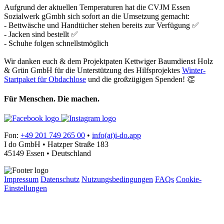
Aufgrund der aktuellen Temperaturen hat die CVJM Essen
Sozialwerk gGmbh sich sofort an die Umsetzung gemacht:
- Bettwäsche und Handtücher stehen bereits zur Verfügung ✅
- Jacken sind bestellt ✅
- Schuhe folgen schnellstmöglich
Wir danken euch & dem Projektpaten Kettwiger Baumdienst Holz
& Grün GmbH für die Unterstützung des Hilfsprojektes
Winter-
Startpaket für Obdachlose
und die großzügigen Spenden! 👏
Für Menschen. Die machen.
Fon:
+49 201 749 265 00
•
info(at)i-do.app
I do GmbH • Hatzper Straße 183
45149 Essen • Deutschland
Impressum
Datenschutz
Nutzungsbedingungen
FAQs
Cookie-
Einstellungen