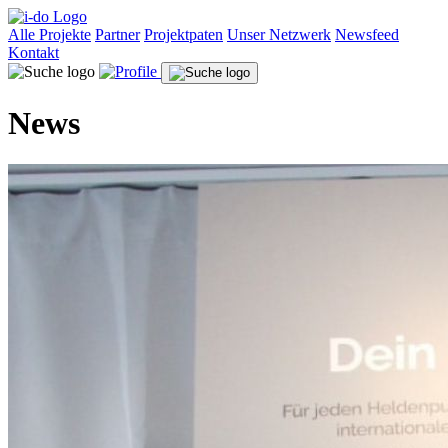
Alle Projekte
Partner
Projektpaten
Unser Netzwerk
Newsfeed
Kontakt
News