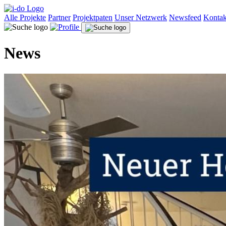
Alle Projekte
Partner
Projektpaten
Unser Netzwerk
Newsfeed
Kontak
News