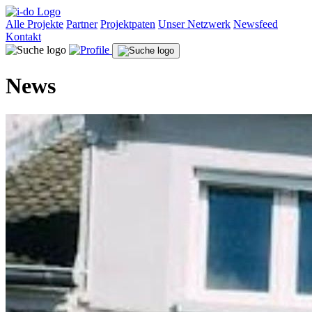
Alle Projekte
Partner
Projektpaten
Unser Netzwerk
Newsfeed
Kontakt
News