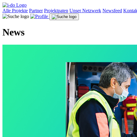
Alle Projekte
Partner
Projektpaten
Unser Netzwerk
Newsfeed
Kontak
News