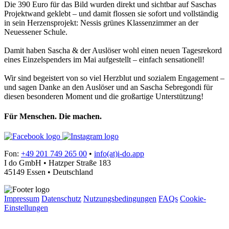
Die 390 Euro für das Bild wurden direkt und sichtbar auf Saschas
Projektwand geklebt – und damit flossen sie sofort und vollständig
in sein Herzensprojekt: Nessis grünes Klassenzimmer an der
Neuessener Schule.
Damit haben Sascha & der Auslöser wohl einen neuen Tagesrekord
eines Einzelspenders im Mai aufgestellt – einfach sensationell!
Wir sind begeistert von so viel Herzblut und sozialem Engagement –
und sagen Danke an den Auslöser und an Sascha Sebregondi für
diesen besonderen Moment und die großartige Unterstützung!
Für Menschen. Die machen.
Fon:
+49 201 749 265 00
•
info(at)i-do.app
I do GmbH • Hatzper Straße 183
45149 Essen • Deutschland
Impressum
Datenschutz
Nutzungsbedingungen
FAQs
Cookie-
Einstellungen