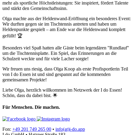
mehr als sportliche Höchstleistungen: Sie inspiriert, fördert Talente
und stärkt den Gemeinschaftssinn.
Olga machte aus der Heldenwand-Eröffnung ein besonderes Event:
Wir durften gegen sie im Tischtennis antreten und haben um
Heldenpunkte gespielt – am Ende war die Heldenwand komplett
gefüllt! 🏆
Besonders viel Spaß hatten alle Gäste beim legendären ''Rundlauf''
um die Tischtennisplatte. Ein Spiel, das Erinnerungen an die
Schulzeit weckte und für viele Lacher sorgte!
Wir freuen uns riesig, dass Olga Koop als erste Profisportlerin Teil
von I do Essen ist und sind gespannt auf die kommenden
gemeinsamen Projekte!
Liebe Olga, herzlich willkommen im Netzwerk der I do Essen!
Schön, dass du dabei bist. 🌟
Für Menschen. Die machen.
Fon:
+49 201 749 265 00
•
info(at)i-do.app
I do GmbH • Hatzper Straße 183