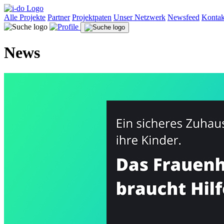
Alle Projekte
Partner
Projektpaten
Unser Netzwerk
Newsfeed
Kontak
News