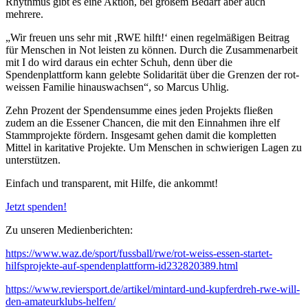
Rhythmus gibt es eine Aktion, bei großem Bedarf aber auch
mehrere.
„Wir freuen uns sehr mit ,RWE hilft!‘ einen regelmäßigen Beitrag
für Menschen in Not leisten zu können. Durch die Zusammenarbeit
mit I do wird daraus ein echter Schuh, denn über die
Spendenplattform kann gelebte Solidarität über die Grenzen der rot-
weissen Familie hinauswachsen“, so Marcus Uhlig.
Zehn Prozent der Spendensumme eines jeden Projekts fließen
zudem an die Essener Chancen, die mit den Einnahmen ihre elf
Stammprojekte fördern. Insgesamt gehen damit die kompletten
Mittel in karitative Projekte. Um Menschen in schwierigen Lagen zu
unterstützen.
Einfach und transparent, mit Hilfe, die ankommt!
Jetzt spenden!
Zu unseren Medienberichten:
https://www.waz.de/sport/fussball/rwe/rot-weiss-essen-startet-
hilfsprojekte-auf-spendenplattform-id232820389.html
https://www.reviersport.de/artikel/mintard-und-kupferdreh-rwe-will-
den-amateurklubs-helfen/