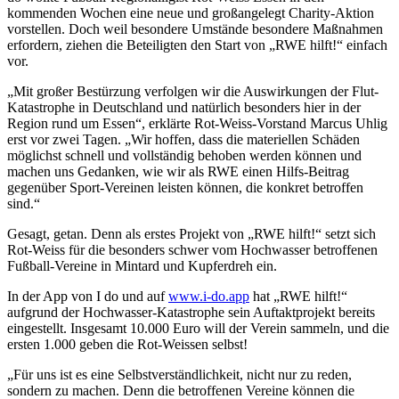
kommenden Wochen eine neue und großangelegt Charity-Aktion
vorstellen. Doch weil besondere Umstände besondere Maßnahmen
erfordern, ziehen die Beteiligten den Start von „RWE hilft!“ einfach
vor.
„Mit großer Bestürzung verfolgen wir die Auswirkungen der Flut-
Katastrophe in Deutschland und natürlich besonders hier in der
Region rund um Essen“, erklärte Rot-Weiss-Vorstand Marcus Uhlig
erst vor zwei Tagen. „Wir hoffen, dass die materiellen Schäden
möglichst schnell und vollständig behoben werden können und
machen uns Gedanken, wie wir als RWE einen Hilfs-Beitrag
gegenüber Sport-Vereinen leisten können, die konkret betroffen
sind.“
Gesagt, getan. Denn als erstes Projekt von „RWE hilft!“ setzt sich
Rot-Weiss für die besonders schwer vom Hochwasser betroffenen
Fußball-Vereine in Mintard und Kupferdreh ein.
In der App von I do und auf
www.i-do.app
hat „RWE hilft!“
aufgrund der Hochwasser-Katastrophe sein Auftaktprojekt bereits
eingestellt. Insgesamt 10.000 Euro will der Verein sammeln, und die
ersten 1.000 geben die Rot-Weissen selbst!
„Für uns ist es eine Selbstverständlichkeit, nicht nur zu reden,
sondern zu machen. Denn die betroffenen Vereine können die