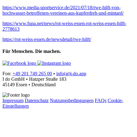
https://www.media-sportservice.de/2021/07/18/rwe-hilft-von-
hochwasser-betroffenen-vereinen-aus-kupferdreh-und-mintard/
https://www.fupa.net/news/rot-weiss-essen-rot-weiss-essen-hilft-
2778613
https://rot-weiss-essen.de/newsdetail/rwe-hilft/
Für Menschen. Die machen.
Fon:
+49 201 749 265 00
•
info(at)i-do.app
I do GmbH • Hatzper Straße 183
45149 Essen • Deutschland
Impressum
Datenschutz
Nutzungsbedingungen
FAQs
Cookie-
Einstellungen