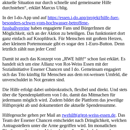
aktuelle Situation nur durch schnelle und gemeinsame Hilfe
durchstehen“, erklärt Marcus Uhlig.
In der I-do-App und auf
https://essen.i-do.app/projekt/hilfe-fuer-
besonders-schwer-vom-hochwasser-betroffene-
fussballvereine
haben engagierte Fans und BürgerInnen die
Möglichkeit, sich an der Aktion zu beteiligen. Das funktioniert dort
ganz einfach auf Knopfdruck. Für Menschen mit großem Herzen,
aber kleinem Portemonnaie gibt es sogar den 1-Euro-Button. Denn
letztlich zählt nun jeder Cent!
Damit ist auch das Konzept von „RWE hilft!“ schon fast erklärt. Es
handelt sich um eine Allianz von Rot-Weiss Essen mit der
Sozialinitiative Essener Chancen und I do. Gemeinsam engagiert
sich das Trio künftig für Menschen aus dem rot-weissen Umfeld, die
unverschuldet in Not geraten sind.
Die Hilfe erfolgt dabei unbürokratisch, flexibel und direkt. Und stets
über die Spendenplattform von I do, damit das Mitmachen für
jedermann möglich wird. Zudem bildet die Plattform das jeweilige
Hilfsprojekt ab und dokumentiert die aktuelle Spendensumme.
Hilfegesuche gehen per Mail an
rwehilft(at)rot-weiss-essen.de
. Das
Team der Essener Chancen entscheidet nach Dringlichkeit, welchen
Antragsstellern unter die Arme gegriffen wird. Im monatlichen