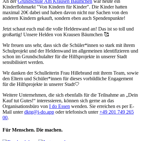
An der
Grundschule Am Krausen Bäumchen
war heute ein
Kinderflohmarkt "Von Kindern für Kinder". Die Kinder hatten
maximal 20€ dabei und haben davon nicht nur Sachen von den
anderen Kindern gekauft, sondern eben auch Spendenpunkte!
Jetzt schaut euch mal die volle Heldenwand an! Das ist so toll und
großartig! Unsere Helden von Krausen Bäumchen 🥰
Wir freuen uns sehr, dass sich die Schüler*innen so stark mit ihrem
Schulprojekt und der Heldenwand im allgemeinen identifizieren und
schon im Grundschulalter für die Hilfsprojekte in unserer Stadt
sensibilisiert werden.
Wir danken der Schulleiterin Frau Hillebrand mit ihrem Team, sowie
den Eltern und Schüler*innen für dieses vorbildliche Engagement
für die Hilfsprojekte in unserer Stadt🤍
Weitere Unternehmen, die sich ebenfalls für die Teilnahme an „Dein
Kauf tut Gutes!“ interessieren, können sich gerne an das
Organisationsbüro von
I do Essen
wenden. Sie erreichen es per E-
Mail unter
dktg@i-do.app
oder telefonisch unter
+49 201 749 265
00
.
Für Menschen. Die machen.