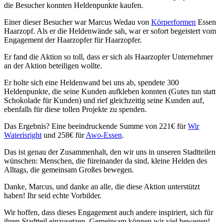
die Besucher konnten Heldenpunkte kaufen.
Einer dieser Besucher war Marcus Wedau von
Körperformen
Essen
Haarzopf. Als er die Heldenwände sah, war er sofort begeistert vom
Engagement der Haarzopfer für Haarzopfer.
Er fand die Aktion so toll, dass er sich als Haarzopfer Unternehmer
an der Aktion beteiligen wollte.
Er holte sich eine Heldenwand bei uns ab, spendete 300
Heldenpunkte, die seine Kunden aufkleben konnten (Gutes tun statt
Schokolade für Kunden) und rief gleichzeitig seine Kunden auf,
ebenfalls für diese tollen Projekte zu spenden.
Das Ergebnis? Eine beeindruckende Summe von 221€ für
Wir
Waterisright
und 258€ für
Awo-Essen
.
Das ist genau der Zusammenhalt, den wir uns in unseren Stadtteilen
wünschen: Menschen, die füreinander da sind, kleine Helden des
Alltags, die gemeinsam Großes bewegen.
Danke, Marcus, und danke an alle, die diese Aktion unterstützt
haben! Ihr seid echte Vorbilder.
Wir hoffen, dass dieses Engagement auch andere inspiriert, sich für
ihren Stadtteil einzusetzen. Gemeinsam können wir viel bewegen!