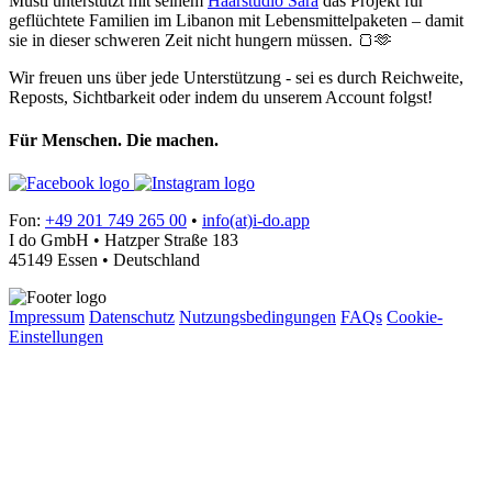
Musti unterstützt mit seinem
Haarstudio Sara
das Projekt für
geflüchtete Familien im Libanon mit Lebensmittelpaketen – damit
sie in dieser schweren Zeit nicht hungern müssen. 🍞🫶
Wir freuen uns über jede Unterstützung - sei es durch Reichweite,
Reposts, Sichtbarkeit oder indem du unserem Account folgst!
Für Menschen. Die machen.
Fon:
+49 201 749 265 00
•
info(at)i-do.app
I do GmbH • Hatzper Straße 183
45149 Essen • Deutschland
Impressum
Datenschutz
Nutzungsbedingungen
FAQs
Cookie-
Einstellungen