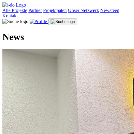
Alle Projekte
Partner
Projektpaten
Unser Netzwerk
Newsfeed
Kontakt
News