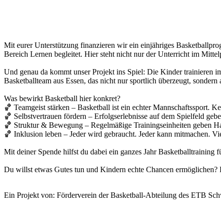
Mit eurer Unterstützung finanzieren wir ein einjähriges Basketballp
Bereich Lernen begleitet. Hier steht nicht nur der Unterricht im Mitt
Und genau da kommt unser Projekt ins Spiel: Die Kinder trainieren 
Basketballteam aus Essen, das nicht nur sportlich überzeugt, sondern a
Was bewirkt Basketball hier konkret?
🏀 Teamgeist stärken – Basketball ist ein echter Mannschaftssport. K
🏀 Selbstvertrauen fördern – Erfolgserlebnisse auf dem Spielfeld gebe
🏀 Struktur & Bewegung – Regelmäßige Trainingseinheiten geben Halt
🏀 Inklusion leben – Jeder wird gebraucht. Jeder kann mitmachen. Viel
Mit deiner Spende hilfst du dabei ein ganzes Jahr Basketballtraini
Du willst etwas Gutes tun und Kindern echte Chancen ermöglichen? D
Ein Projekt von: Förderverein der Basketball-Abteilung des ETB Sc