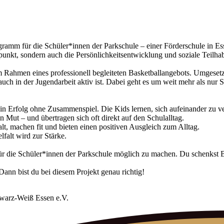
rogramm für die Schüler*innen der Parkschule – einer Förderschule in 
elpunkt, sondern auch die Persönlichkeitsentwicklung und soziale Teilha
im Rahmen eines professionell begleiteten Basketballangebots. Umges
uch in der Jugendarbeit aktiv ist. Dabei geht es um weit mehr als nur S
ein Erfolg ohne Zusammenspiel. Die Kids lernen, sich aufeinander zu ve
n Mut – und übertragen sich oft direkt auf den Schulalltag.
, machen fit und bieten einen positiven Ausgleich zum Alltag.
falt wird zur Stärke.
ng für die Schüler*innen der Parkschule möglich zu machen. Du schenks
ann bist du bei diesem Projekt genau richtig!
hwarz-Weiß Essen e.V.